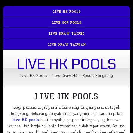
LIVE HK POOLS
LIVE SGP POOLS
LIVE DRAW TAIPEI
LIVE DRAW TAIWAN
LIVE HK POOLS
Live HK Pools - Live Draw HK - Result Hongkong
LIVE HK POOLS
Bagi pemain togel pasti tidak asing dengan pasaran togel
hongkong. Sekarang banyak situs yang memberikan tampilan
live HK pools
, tapi banyak juga pemain togel yang kecewa
karena live berjalan lebih lambat dan tidak tepat waktu. Solusi
tepat jika memilih web kami yang selalu memberikan info togel