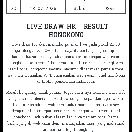
20
18-07-2026
Sabtu
0882
LIVE DRAW HK | RESULT
HONGKONG
Live draw HK akan memulai putaran live pada pukul 22.30
sampai dengan 23.00wib tentu saja itu berlangsung setiap hari.
Hasil keluaran pastinya akan sama persis dengan web resmi
hongkongpools.com. Jika pemain togel ingin mengunjungi web
resmi togel hongkong secara langsung diharapkan pemain togel
wajib menggunakan VPN, dikarenakan web resmi togel hongkong
di blokir pemerintah Indonesia.
Result hongkong, untuk pemain togel pasti nya akan mencari web
yang bisa memberikan live draw dengan cepat dan tepat waktu.
Hal itu menjadikan web kami untuk memberikan live draw
dengan keluaran tepat sama persis dengan web resmi togel
hongkong. Jadi bukan alasan lagi jika pemain togel harus
berkunjung di web kami demi mendapatkan hasil yang maksimal
dalam bermain togel hongkong.