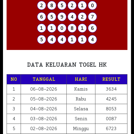
2
8
5
2
1
0
6
5
9
4
2
7
1
1
0
8
1
6
5
4
4
1
1
4
DATA KELUARAN TOGEL HK
NO
TANGGAL
HARI
RESULT
1
06-08-2026
Kamis
3634
2
05-08-2026
Rabu
4245
3
04-08-2026
Selasa
8053
4
03-08-2026
Senin
0087
5
02-08-2026
Minggu
6723